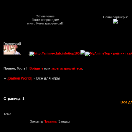
Объявление:
Наши партнёры:
Гости непроходим
мимо Регестрируемся!!!
Голосуем!!
Привет, Гость!
Войдите
или
зарегистрируйтесь
.
»
.|Saibon World|.
»
Всё для игры
Страница:
1
Всё д
Тема
Закрыта
Правила
Зандарг