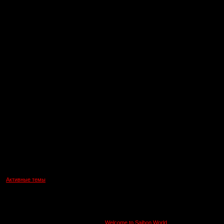
Активные темы
Объявление
Welcome to Saibon World